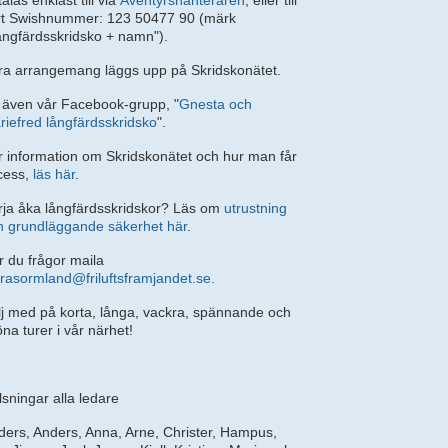
alas enklast till via
Äventyrshanteraren
, eller till
rt Swishnummer: 123 50477 90 (märk
ångfärdsskridsko + namn").
ra arrangemang läggs upp på Skridskonätet.
 även vår Facebook-grupp, "
Gnesta och
riefred långfärdsskridsko
".
r information om Skridskonätet och hur man får
cess,
läs här
.
rja åka långfärdsskridskor? Läs om
utrustning
h grundläggande säkerhet här
.
r du frågor maila
trasormland@friluftsframjandet.se
.
lj med på korta, långa, vackra, spännande och
na turer i vår närhet!
lsningar alla ledare
ders, Anders, Anna, Arne, Christer, Hampus,