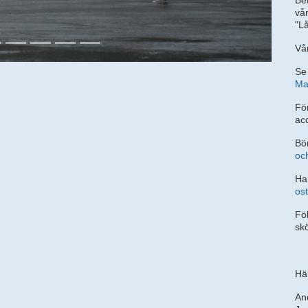
Bet
vå
"L
Vå
Se
Ma
Fö
ac
Bö
oc
Ha
os
Fö
skö
Hä
An