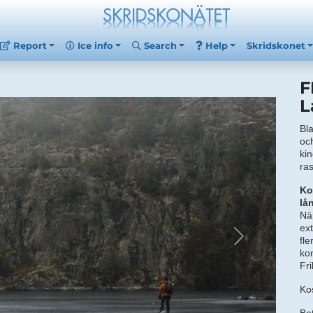
Report
Ice info
Search
Help
Skridskonet
F
L
Bla
och
kin
ra
Ko
lå
När
ext
fle
ko
Fri
Ko