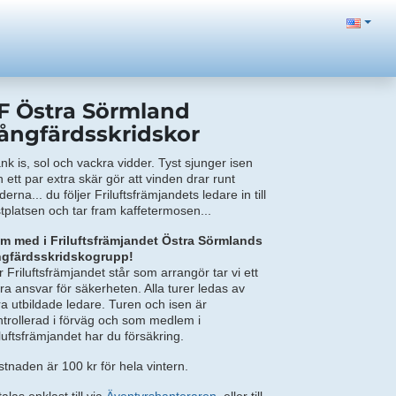
F Östra Sörmland
ångfärdsskridskor
nk is, sol och vackra vidder. Tyst sjunger isen
 ett par extra skär gör att vinden drar runt
derna... du följer Friluftsfrämjandets ledare in till
stplatsen och tar fram kaffetermosen...
m med i Friluftsfrämjandet Östra Sörmlands
ngfärdsskridskogrupp!
 Friluftsfrämjandet står som arrangör tar vi ett
ra ansvar för säkerheten. Alla turer ledas av
ra utbildade ledare. Turen och isen är
ntrollerad i förväg och som medlem i
luftsfrämjandet har du försäkring.
stnaden är 100 kr för hela vintern.